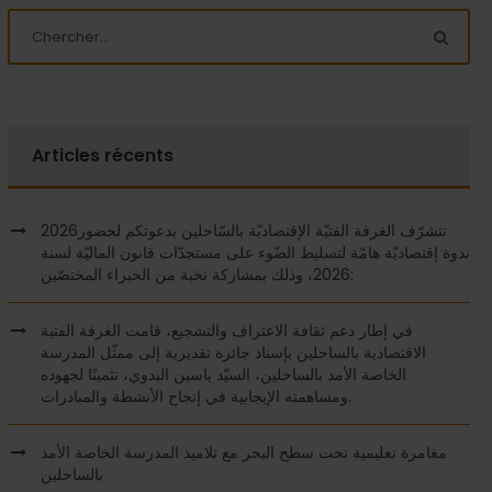
Articles récents
2026تتشرّف الغرفة الفتيّة الإقتصاديّة بالسّاحلين بدعوتكم لحضور
ندوة إقتصاديّة هامّة لتسليط الضّوء على مستجدّات قانون الماليّة لسنة
2026، وذلك بمشاركة نخبة من الخبراء المختصّين:
في إطار دعم ثقافة الاعتراف والتشجيع، قامت الغرفة الفتية
الاقتصادية بالساحلين بإسناد جائزة تقديرية إلى ممثّل المدرسة
الخاصة الأمد بالساحلين، السيّد ياسين البدوي، تثمينًا لجهوده
ومساهمته الإيجابية في إنجاح الأنشطة والمبادرات.
مغامرة تعليمية تحت سطح البحر مع تلاميذ المدرسة الخاصة الأمد
بالساحلين