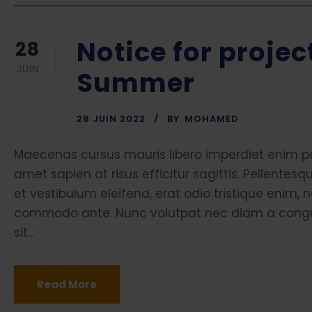
Notice for projec
28
JUIN
Summer
28 JUIN 2022
BY
MOHAMED
Maecenas cursus mauris libero imperdiet enim pel
amet sapien at risus efficitur sagittis. Pellent
et vestibulum eleifend, erat odio tristique enim, 
commodo ante. Nunc volutpat nec diam a congue. 
sit...
Read More