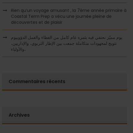
Rien qu’un voyage amusant , la 7ème année primaire à
Coastal Term Prep a vécu une journée pleine de
découvertes et de plaisir
يوم مميّز نحتفي فيه بثمرة عام كامل من العطاء والعمل الدؤوبيوم
تتويج لمجهودات متكاملة جمعت بين الإطار التربوي، والإداريين،
والأولياء،
Commentaires récents
Archives