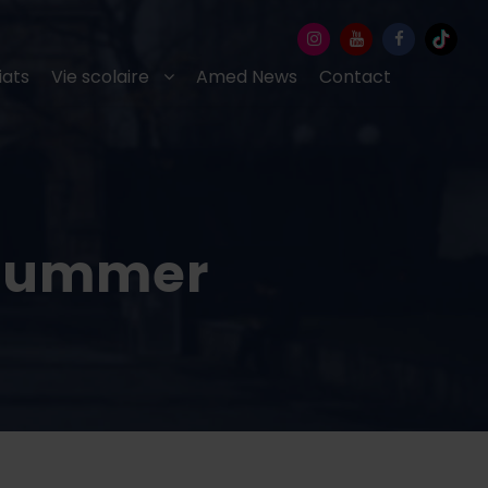
iats
Vie scolaire
Amed News
Contact
n Summer