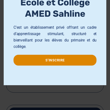
École et Collège
Sujet :
u
l
AMED Sahline
e
C'est un établissement privé offrant un cadre
Message :
d’apprentissage stimulant, structuré et
bienveillant pour les élèves du primaire et du
collège.
S’INSCRIRE