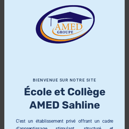
l
o
s
e
t
h
i
s
m
o
BIENVENUE SUR NOTRE SITE
d
École et Collège
u
l
AMED Sahline
e
C'est un établissement privé offrant un cadre
d’apprentissage stimulant, structuré et