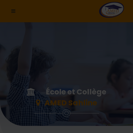
École et Collège
AMED Sahline