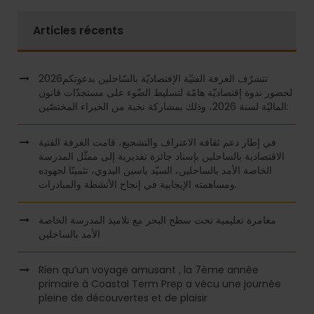
Articles récents
2026تتشرّف الغرفة الفتيّة الإقتصاديّة بالسّاحلين بدعوتكم
لحضور ندوة إقتصاديّة هامّة لتسليط الضّوء على مستجدّات قانون
الماليّة لسنة 2026، وذلك بمشاركة نخبة من الخبراء المختصّين:
في إطار دعم ثقافة الاعتراف والتشجيع، قامت الغرفة الفتية
الاقتصادية بالساحلين بإسناد جائزة تقديرية إلى ممثّل المدرسة
الخاصة الأمد بالساحلين، السيّد ياسين البدوي، تثمينًا لجهوده
ومساهمته الإيجابية في إنجاح الأنشطة والمبادرات.
مغامرة تعليمية تحت سطح البحر مع تلاميذ المدرسة الخاصة
الأمد بالساحلين
Rien qu’un voyage amusant , la 7ème année
primaire à Coastal Term Prep a vécu une journée
pleine de découvertes et de plaisir