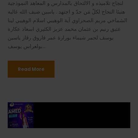
لنجاح تلاميذه و الالتحاق بالمدارس و المعاهد النموذجية
هنيئا النجاح لكلّ مَن جدّ و اجتهد . ياسين ضيف الله غالية
الشماخي مريم الصحراوي آية الوهيبي اسلام الوهيبي لينا
عتيق رنيم بن عثمان محمد عزيز الكثيري اسعاد عكارة
يوسف لحمر شيماء بورارة عمر فاروق رقاز ياسين
بولعراس يوسف...
Read More