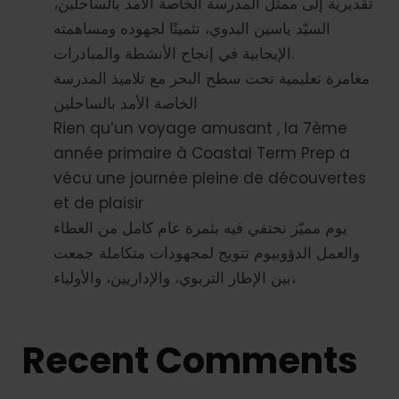
تقديرية إلى ممثّل المدرسة الخاصة الأمد بالساحلين،
السيّد ياسين البدوي، تثمينًا لجهوده ومساهمته
الإيجابية في إنجاح الأنشطة والمبادرات.
مغامرة تعليمية تحت سطح البحر مع تلاميذ المدرسة
الخاصة الأمد بالساحلين
Rien qu’un voyage amusant , la 7ème
année primaire à Coastal Term Prep a
vécu une journée pleine de découvertes
et de plaisir
يوم مميّز نحتفي فيه بثمرة عام كامل من العطاء
والعمل الدؤوبيوم تتويج لمجهودات متكاملة جمعت
بين الإطار التربوي، والإداريين، والأولياء،
Recent Comments