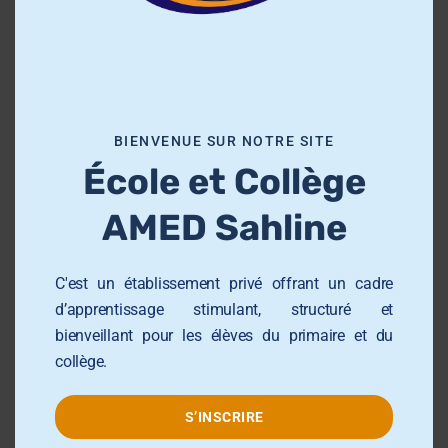
h
École Primaire AMED Sahloul
i
École et Collège AMED Beni Hassen
s
École et Collège AMED Sahline
m
o
Lycée AMED Sahloul
BIENVENUE SUR NOTRE SITE
d
Collège AMED Jemmel
École et Collège
u
Collège AMED Khezama sousse
l
AMED Sahline
e
Collège AMED Riadh Sousse
Centre de Formation AMED
C'est un établissement privé offrant un cadre
Université AMED Sahloul
d’apprentissage stimulant, structuré et
bienveillant pour les élèves du primaire et du
Groupe AMED
collège.
S’INSCRIRE
Contact info