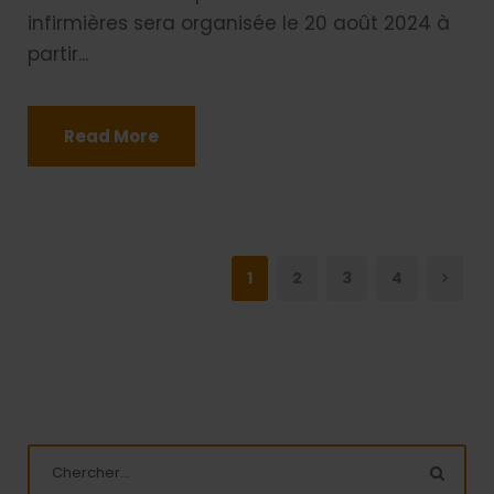
infirmières sera organisée le 20 août 2024 à
partir...
Read More
1
2
3
4