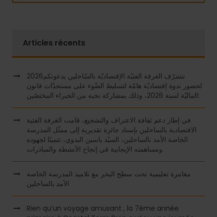
Articles récents
2026تتشرّف الغرفة الفتيّة الإقتصاديّة بالسّاحلين بدعوتكم
لحضور ندوة إقتصاديّة هامّة لتسليط الضّوء على مستجدّات قانون
الماليّة لسنة 2026، وذلك بمشاركة نخبة من الخبراء المختصّين:
في إطار دعم ثقافة الاعتراف والتشجيع، قامت الغرفة الفتية
الاقتصادية بالساحلين بإسناد جائزة تقديرية إلى ممثّل المدرسة
الخاصة الأمد بالساحلين، السيّد ياسين البدوي، تثمينًا لجهوده
ومساهمته الإيجابية في إنجاح الأنشطة والمبادرات.
مغامرة تعليمية تحت سطح البحر مع تلاميذ المدرسة الخاصة
الأمد بالساحلين
Rien qu’un voyage amusant , la 7ème année