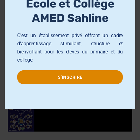
École et Collège
u
فرصة ذهبية لأطفالكم لاستكشاف أسرار التكنولوجيا
l
الحديثة، والتعرف على كيفية عمل الأنظمة الذكية بطريقة
AMED Sahline
e
مبسطة وممتعة ستدهش عقولهم. المقاعد محدودة!
احجزوا مكان طفلكم المبتكر بالاتصال على: 73513117
C'est un établissement privé offrant un cadre
#المدرسة_الصيفية#الساحلين#الذكاء_الاصطناعي#تك
d’apprentissage stimulant, structuré et
نولوجيا#مستقبل#تعليم#AmedGroupe
bienveillant pour les élèves du primaire et du
collège.
Read More
S’INSCRIRE