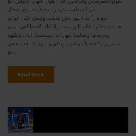
يكونوا:متفرهدين وشايخين على طول النهار، عاملين جوّ
في أنشطة مبتكرة وممتعة(شطرنج أشغال
يدوية…) مخاخهم باش تتنشط وتتفتح على عوالم
جديدة.يدخلوا لعالم الروبوتات والذكاء الاصطناعي، يبنيو
ويبرمجوا ويتعلموا مهارات المستقبل اللي تخليّهم
متميزين!يكتشفوا مواهبهم ويطوروا مهارات جديدة في
جوّ...
Read More