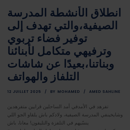
انطلاق الأنشطة المدرسة
الصيفية،والتي تهدف إلى
توفير فضاء تربوي
وترفيهي متكامل لأبنائنا
وبناتنا،بعيدًا عن شاشات
التلفاز والهواتف
12 JUILLET 2025
BY
MOHAMED
AMED SAHLINE
تفرهد في الأمدفي أمد الساحلين قرايين متفرهدين
وشايخينفي المدرسة الصيفية، ولادكم باش يلقاو الجو اللي
ينسّيهم في التلفزة والتليفون! معانا، باش