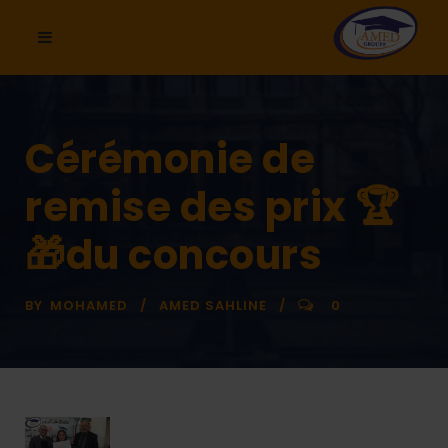
Cérémonie de
remise des prix 🏆
🎁du concours
BY
MOHAMED
AMED SAHLINE
0