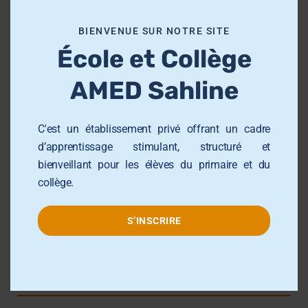
m
École et Collège AMED Beni Hassen
o
BIENVENUE SUR NOTRE SITE
École et Collège AMED Sahline
d
École et Collège
u
Lycée AMED Sahloul
l
AMED Sahline
Collège AMED Jemmel
e
Collège AMED Khezama sousse
C'est un établissement privé offrant un cadre
Collège AMED Riadh Sousse
d’apprentissage stimulant, structuré et
Centre de Formation AMED
bienveillant pour les élèves du primaire et du
Université AMED Sahloul
collège.
Groupe AMED
S’INSCRIRE
Contact info