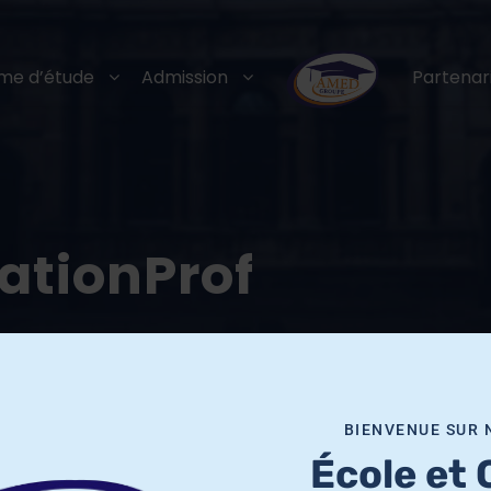
me d’étude
Admission
Partenar
ationProf
BIENVENUE SUR 
École et 