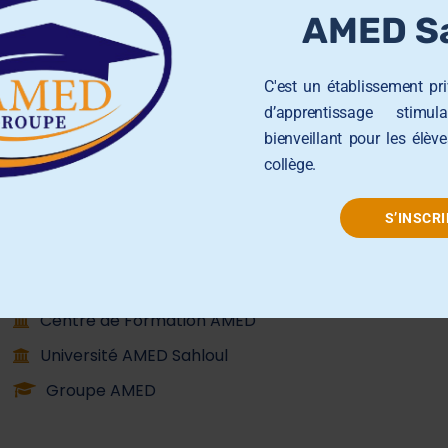
Groupe AMED
AMED Sa
École Primaire AMED Sahloul
C'est un établissement pr
École et Collège AMED Beni Hassen
d’apprentissage stimul
bienveillant pour les élèv
École et Collège AMED Sahline
collège.
Lycée AMED Sahloul
Collège AMED Jemmel
S’INSCRI
Collège AMED Khezama sousse
Collège AMED Riadh Sousse
Centre de Formation AMED
Université AMED Sahloul
Groupe AMED