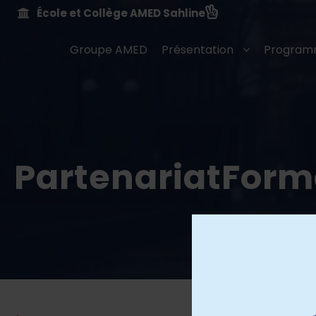
École et Collège AMED Sahline
Groupe AMED
Présentation
Program
PartenariatForm