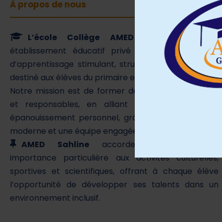
À propos de nous
L’école Collège AMED Sahline
est un
établissement éducatif privé qui offre un cadre
d’apprentissage stimulant, structuré et bienveillant,
destiné aux élèves du primaire et du collège.
Notre mission est de former des élèves autonomes
et responsables, en alliant réussite scolaire et
épanouissement personnel, grâce à une pédagogie
moderne et une équipe engagée.
AMED Sahline
accorde également une
importance particulière aux activités culturelles,
sportives et scientifiques, offrant à chaque élève
l’opportunité de développer ses talents dans un
environnement inclusif.