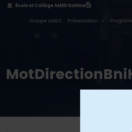
École et Collège AMED Sahline
Groupe AMED
Présentation
Program
MotDirectionBn