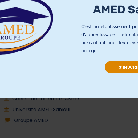
Groupe AMED
AMED Sa
École Primaire AMED Sahloul
C'est un établissement pr
École et Collège AMED Beni Hassen
d’apprentissage stimul
bienveillant pour les élèv
École et Collège AMED Sahline
collège.
Lycée AMED Sahloul
Collège AMED Jemmel
S’INSCRI
Collège AMED Khezama sousse
Collège AMED Riadh Sousse
Centre de Formation AMED
Université AMED Sahloul
Groupe AMED