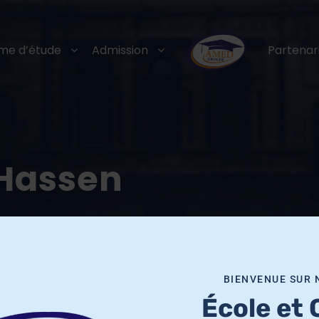
me d’étude
Admission
Partenar
iHassen
BIENVENUE SUR 
École et 