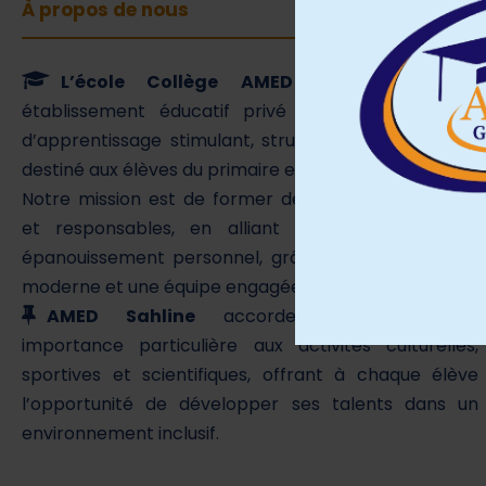
À propos de nous
L’école Collège AMED Sahline
est un
établissement éducatif privé qui offre un cadre
d’apprentissage stimulant, structuré et bienveillant,
destiné aux élèves du primaire et du collège.
Notre mission est de former des élèves autonomes
et responsables, en alliant réussite scolaire et
épanouissement personnel, grâce à une pédagogie
moderne et une équipe engagée.
AMED Sahline
accorde également une
importance particulière aux activités culturelles,
sportives et scientifiques, offrant à chaque élève
l’opportunité de développer ses talents dans un
environnement inclusif.