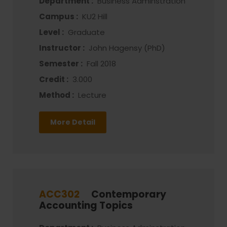
Department :
Business Adminstration
Campus :
KU2 Hill
Level :
Graduate
Instructor :
John Hagensy (PhD)
Semester :
Fall 2018
Credit :
3.000
Method :
Lecture
More Detail
ACC302
Contemporary
Accounting Topics