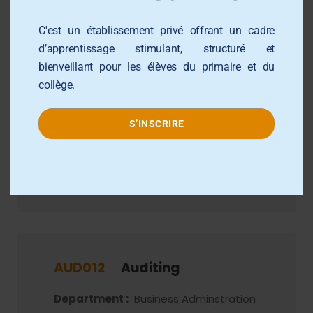
Department :
Business Adminstration
Campus :
KU2 Hill
C'est un établissement privé offrant un cadre
Level :
Undergraduate
d’apprentissage stimulant, structuré et
Instructor :
Carol Dawson (PhD)
bienveillant pour les élèves du primaire et du
collège.
Semester :
Spring 2019
Credit :
2.000
S’INSCRIRE
Method :
Lecture
More Detail
AUD012
Auditing
Department :
Business Adminstration