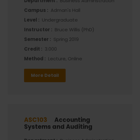
Department :
Business Adminstration
Campus :
Adman's Hall
Level :
Undergraduate
Instructor :
Bruce Willis (PhD)
Semester :
Spring 2019
Credit :
3.000
Method :
Lecture, Online
More Detail
ASC103
Accounting
Systems and Auditing