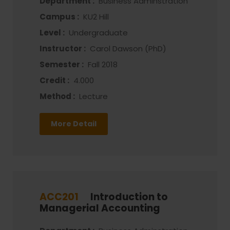
Department :
Business Adminstration
Campus :
KU2 Hill
Level :
Undergraduate
Instructor :
Carol Dawson (PhD)
Semester :
Fall 2018
Credit :
4.000
Method :
Lecture
More Detail
ACC201
Introduction to
Managerial Accounting