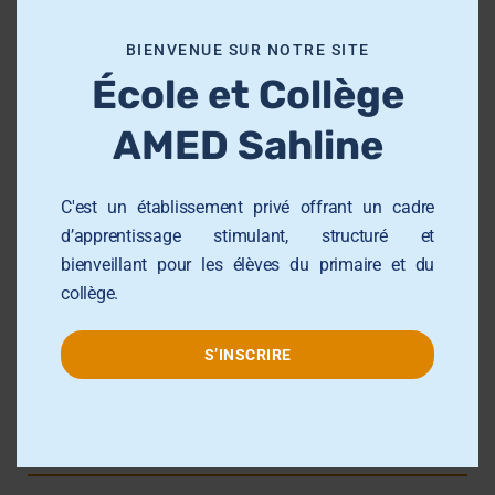
m
École et Collège AMED Beni Hassen
o
BIENVENUE SUR NOTRE SITE
École et Collège AMED Sahline
d
École et Collège
u
Lycée AMED Sahloul
l
AMED Sahline
Collège AMED Jemmel
e
Collège AMED Khezama sousse
C'est un établissement privé offrant un cadre
Collège AMED Riadh Sousse
d’apprentissage stimulant, structuré et
Centre de Formation AMED
bienveillant pour les élèves du primaire et du
Université AMED Sahloul
collège.
Groupe AMED
S’INSCRIRE
Contact info