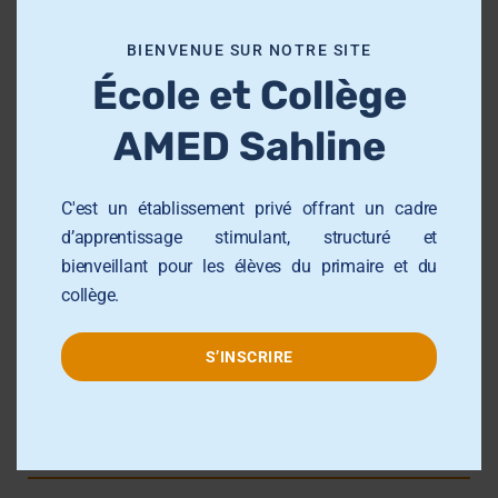
m
École et Collège AMED Beni Hassen
o
BIENVENUE SUR NOTRE SITE
École et Collège AMED Sahline
d
École et Collège
u
Lycée AMED Sahloul
l
AMED Sahline
Collège AMED Jemmel
e
Collège AMED Khezama sousse
C'est un établissement privé offrant un cadre
Collège AMED Riadh Sousse
d’apprentissage stimulant, structuré et
Centre de Formation AMED
bienveillant pour les élèves du primaire et du
Université AMED Sahloul
collège.
Groupe AMED
S’INSCRIRE
Contact info