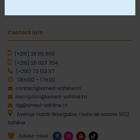
Groupe AMED
Contact info
(+216) 29 116 600
(+216) 25 027 704
(+216) 73 513 117
08H:00 – 17H:00
contact@amed-sahline.tn
inscription@amed-sahline.tn
dg@amed-sahline.tn
Avenue Habib Bourguiba, route de sousse 5012
Sahline.
Suivez-nous :