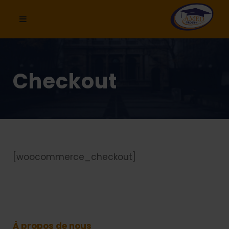
Checkout
[woocommerce_checkout]
À propos de nous