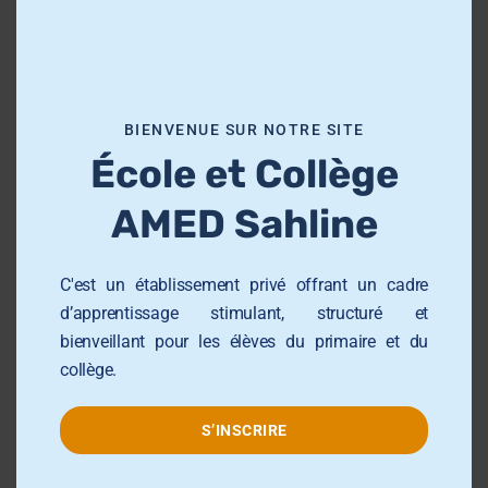
i
s
Groupe AMED
m
o
BIENVENUE SUR NOTRE SITE
d
École Primaire AMED Sahloul
École et Collège
u
École et Collège AMED Beni Hassen
l
AMED Sahline
École et Collège AMED Sahline
e
Lycée AMED Sahloul
C'est un établissement privé offrant un cadre
Collège AMED Jemmel
d’apprentissage stimulant, structuré et
Collège AMED Khezama sousse
bienveillant pour les élèves du primaire et du
collège.
Collège AMED Riadh Sousse
Centre de Formation AMED
S’INSCRIRE
Université AMED Sahloul