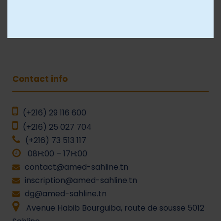
Université AMED Sahloul
Groupe AMED
Contact info
(+216) 29 116 600
(+216) 25 027 704
(+216) 73 513 117
08H:00 – 17H:00
contact@amed-sahline.tn
inscription@amed-sahline.tn
dg@amed-sahline.tn
Avenue Habib Bourguiba, route de sousse 5012