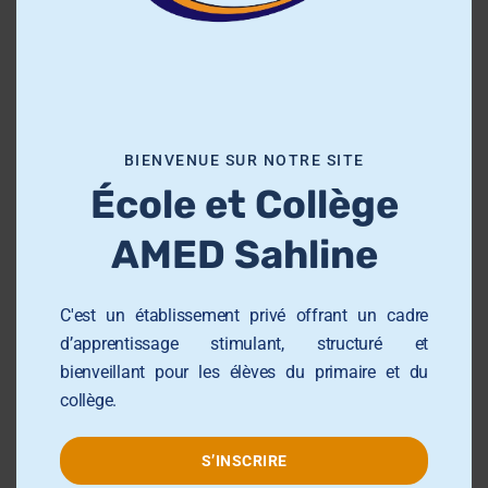
environnement inclusif.
h
i
s
m
Groupe AMED
o
BIENVENUE SUR NOTRE SITE
d
École et Collège
u
École Primaire AMED Sahloul
l
AMED Sahline
École et Collège AMED Beni Hassen
e
École et Collège AMED Sahline
C'est un établissement privé offrant un cadre
Lycée AMED Sahloul
d’apprentissage stimulant, structuré et
Collège AMED Jemmel
bienveillant pour les élèves du primaire et du
Collège AMED Khezama sousse
collège.
Collège AMED Riadh Sousse
S’INSCRIRE
Centre de Formation AMED