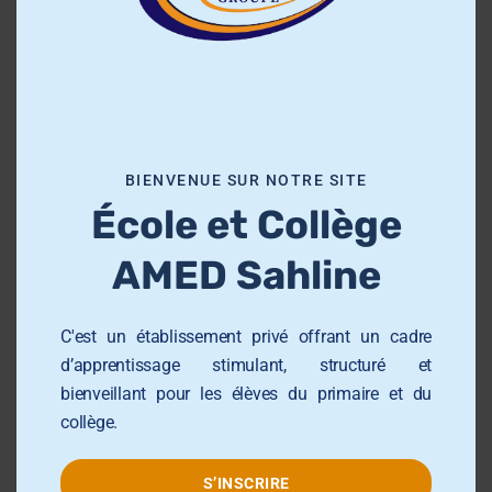
t
h
i
s
m
o
BIENVENUE SUR NOTRE SITE
d
École et Collège
u
l
AMED Sahline
e
C'est un établissement privé offrant un cadre
d’apprentissage stimulant, structuré et
bienveillant pour les élèves du primaire et du
collège.
Rien qu’un voyage
S’INSCRIRE