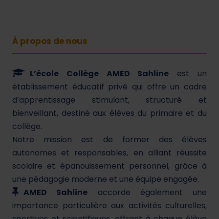
À propos de nous
L’école Collège AMED Sahline
est un
établissement éducatif privé qui offre un cadre
d’apprentissage stimulant, structuré et
bienveillant, destiné aux élèves du primaire et du
collège.
Notre mission est de former des élèves
autonomes et responsables, en alliant réussite
scolaire et épanouissement personnel, grâce à
une pédagogie moderne et une équipe engagée.
AMED Sahline
accorde également une
importance particulière aux activités culturelles,
sportives et scientifiques, offrant à chaque élève