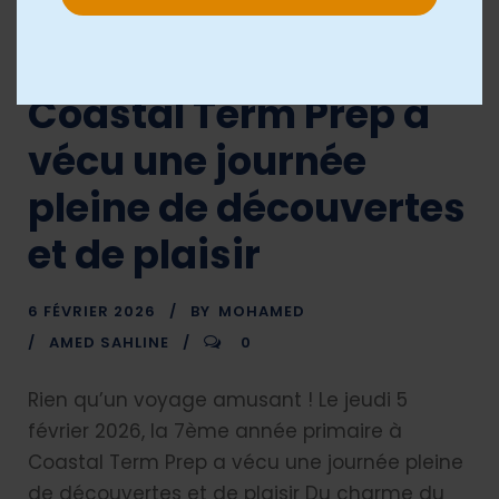
amusant , la 7ème
année primaire à
Coastal Term Prep a
vécu une journée
pleine de découvertes
et de plaisir
6 FÉVRIER 2026
BY
MOHAMED
AMED SAHLINE
0
Rien qu’un voyage amusant ! Le jeudi 5
février 2026, la 7ème année primaire à
Coastal Term Prep a vécu une journée pleine
de découvertes et de plaisir Du charme du