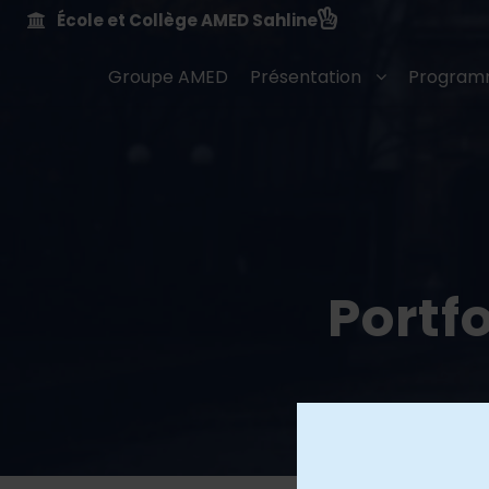
École et Collège AMED Sahline
Groupe AMED
Présentation
Program
Portf