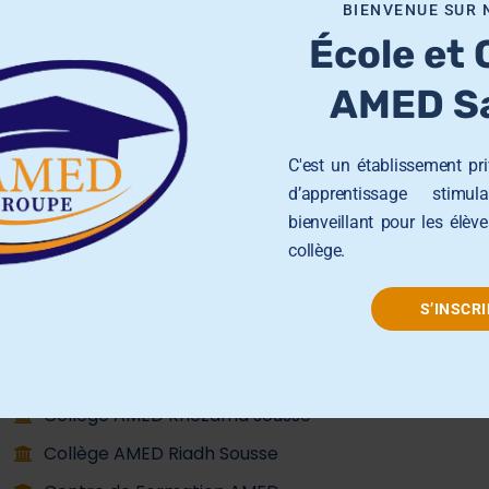
BIENVENUE SUR 
École et 
AMED Sa
Groupe AMED
C'est un établissement pr
d’apprentissage stimul
bienveillant pour les élèv
École Primaire AMED Sahloul
collège.
École et Collège AMED Beni Hassen
École et Collège AMED Sahline
S’INSCRI
Lycée AMED Sahloul
Collège AMED Jemmel
Collège AMED Khezama sousse
Collège AMED Riadh Sousse