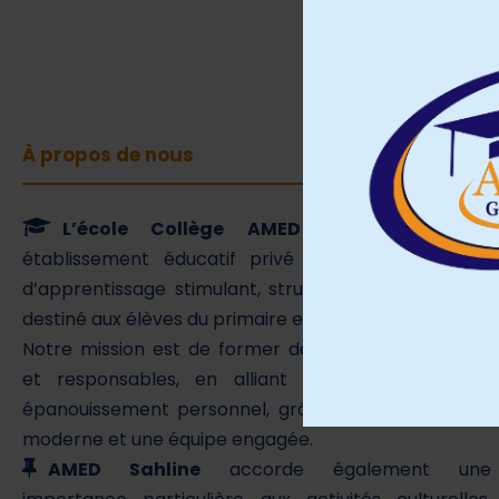
À propos de nous
L’école Collège AMED Sahline
est un
établissement éducatif privé qui offre un cadre
d’apprentissage stimulant, structuré et bienveillant,
destiné aux élèves du primaire et du collège.
Notre mission est de former des élèves autonomes
et responsables, en alliant réussite scolaire et
épanouissement personnel, grâce à une pédagogie
moderne et une équipe engagée.
AMED Sahline
accorde également une