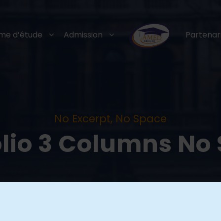
me d’étude
Admission
Partenar
No Excerpt, No Space
olio 3 Columns No