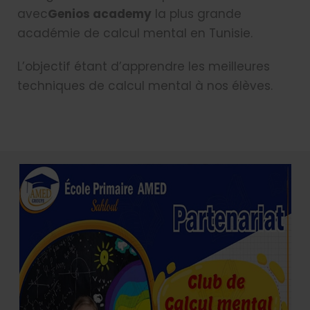
avec
Genios academy
la plus grande
académie de calcul mental en Tunisie.
L’objectif étant d’apprendre les meilleures
techniques de calcul mental à nos élèves.