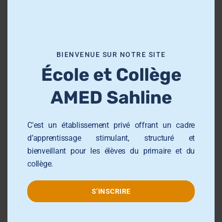
i
s
m
o
BIENVENUE SUR NOTRE SITE
d
École et Collège
u
l
AMED Sahline
e
C'est un établissement privé offrant un cadre
d’apprentissage stimulant, structuré et
bienveillant pour les élèves du primaire et du
collège.
S’INSCRIRE